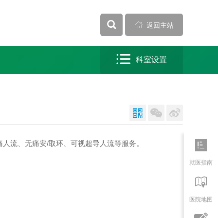


全部

返回主站

科室设置




痛人流、无痛安/取环、可视超导人流等服务。
就医指南

医院地图