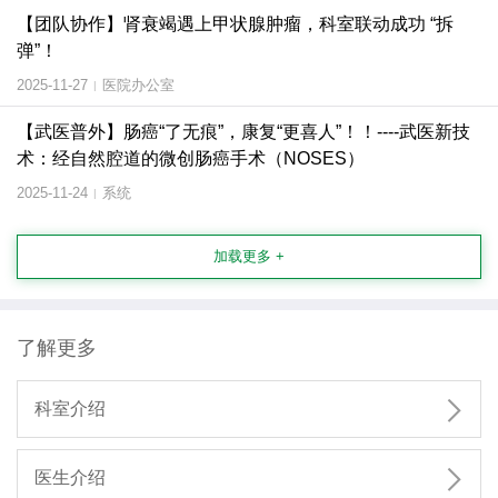
【团队协作】肾衰竭遇上甲状腺肿瘤，科室联动成功 “拆
弹”！
2025-11-27
医院办公室
|
【武医普外】肠癌“了无痕”，康复“更喜人”！！----武医新技
术：经自然腔道的微创肠癌手术（NOSES）
2025-11-24
系统
|
加载更多 +
了解更多

科室介绍

医生介绍