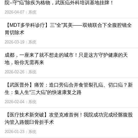
院--守“疝”除疾为格物，武医疝外科培训基地挂牌！
2026-04-07
系统
|
【MDT多学科诊疗】三“全”其美——双镜联合下全腹腔镜全
胃切除术
2026-03-19
系统
|
成都，一座来了就不想走的城市！只是这方守护健康的天
地，盼你无需再来
2026-02-26
系统
|
【武医普外】痛苦：造口旁疝合并食管裂孔疝、切口疝？新
生：集人生“三大疝”的快速康复之路
2026-02-04
系统
|
【医疗技术新突破】攻坚克难首例！我院成功完成经髂腹股
沟管入路髋臼骨折手术
2026-01-23
系统
|