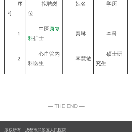
序
拟聘岗
姓名
学历
号
位
中医
康复
1
秦琳
本科
科
护士
心血管内
硕士研
2
李慧敏
科医生
究生
版权所有：成都市武侯区人民医院